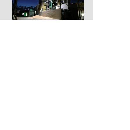
JSME DRŽITELI CERTIFIKÁTŮ
ISCC A GMP+B3
SPONZORUJEME: