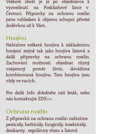
Veškeré zboží je je po objednávce k
vyzvednutí na Posklizňové lince v
Černuci. Přípravky na ochranu rostlin
jsme vzhledem k objemu schopni přivést
dodávkou až k Vám.
Hnojiva
Nabízíme veškerá hnojiva k základnímu
hnojení stejně tak jako hnojiva listová a
další přípravky na ochranu rostlin.
Z
achování možnosti objednat různý
vzájemný poměr živin, dovážíme
kombinovaná hnojiva. Tato hnojiva jsou
vždy ve vacích.
Pro další Info shledněte náš leták, nebo
nás
kontaktujte ZDE>>
.
Ochrana rostlin
Z přípravků na ochranu rostlin nabízíme
pesticidy, herbicidy, fungicidy, insekticidy,
desikanty, regulátory růstu a listová