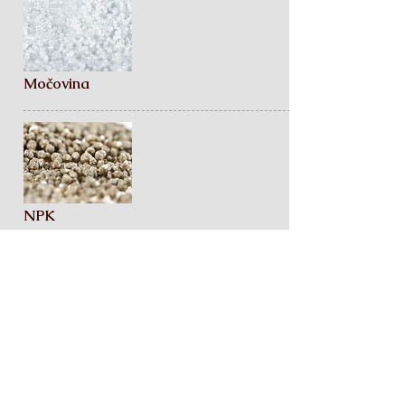
Močovina
NPK
NP